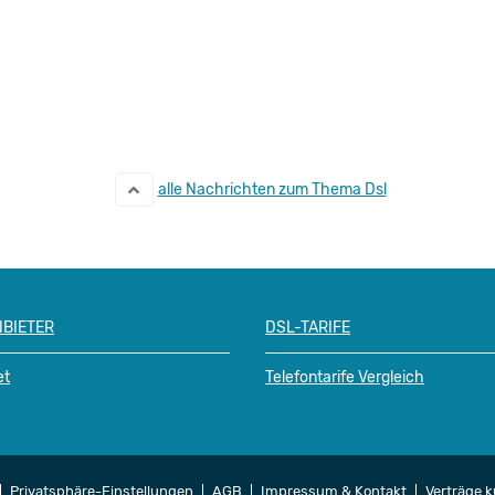
alle Nachrichten zum Thema Dsl
NBIETER
DSL-TARIFE
et
Telefontarife Vergleich
Privatsphäre-Einstellungen
AGB
Impressum & Kontakt
Verträge 