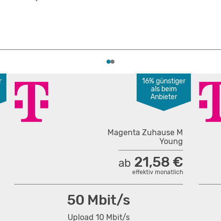
r
16% günstiger
als beim
Anbieter
Magenta Zuhause M
Young
21,58 €
ab
effektiv monatlich
50 Mbit/s
Upload 10 Mbit/s