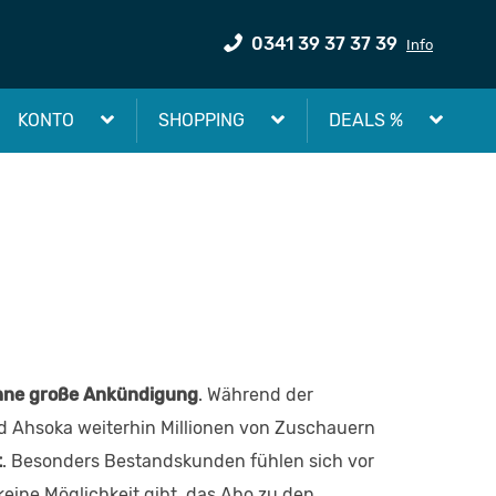
0341 39 37 37 39
Info
KONTO
SHOPPING
DEALS %
hne große Ankündigung
. Während der
nd Ahsoka weiterhin Millionen von Zuschauern
t
. Besonders Bestandskunden fühlen sich vor
keine Möglichkeit gibt, das Abo zu den