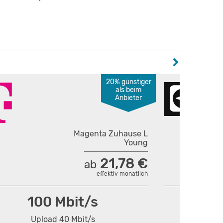
20% günstiger
als beim
Anbieter
Magenta Zuhause L
Young
21,78 €
ab
effektiv monatlich
100 Mbit/s
Upload 40 Mbit/s
U