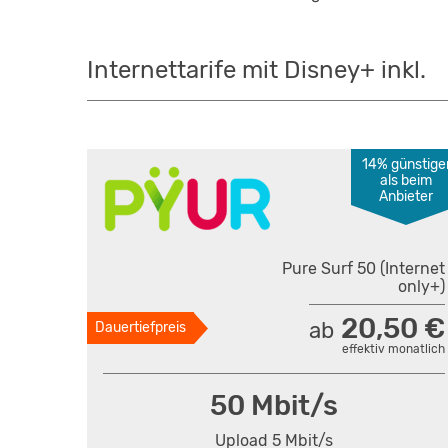
Internettarife mit Disney+ inkl.
14% günstige
als beim
Anbieter
Pure Surf 50 (Internet
only+)
20,50 €
ab
Dauertiefpreis
effektiv monatlich
50 Mbit/s
Upload 5 Mbit/s