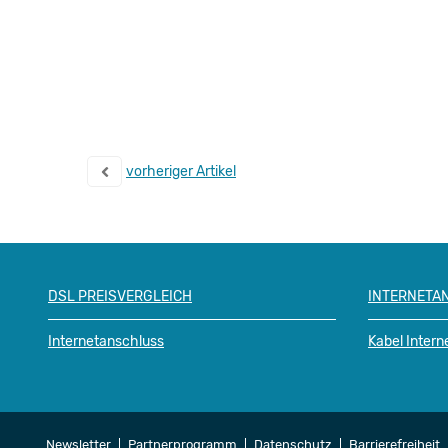
vorheriger Artikel
DSL PREISVERGLEICH
INTERNETA
Internetanschluss
Kabel Intern
Newsletter
Partnerprogramm
Datenschutz
Barrierefreiheit