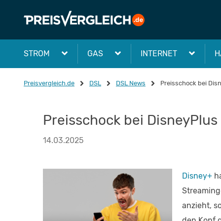
STROM
GAS
INTERNET
H
Preisvergleich.de
DSL
DSL News
Preisschock bei Disn
Preisschock bei DisneyPlus –
14.03.2025
Disney+
ha
Streamingd
anzieht, s
den Kopf 