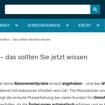
ANDY
VERSICHERUNGEN
KREDIT
eyPlus – das sollten Sie jetzt wissen
 das sollten Sie jetzt wissen
t seine
Abonnementpreise
erneut
angehoben
– und das
o
ienst mit exklusiven Inhalten wie Loki, The Mandalorian u
orgt die erneute Preiserhöhung bei vielen Kunden für
Unmu
gestoßen, da die
Änderungen automatisch
erfolgen und es 