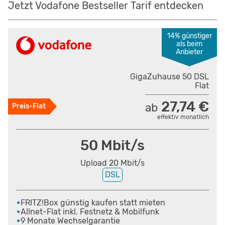
Jetzt Vodafone Bestseller Tarif entdecken
14% günstiger
als beim
Anbieter
GigaZuhause 50 DSL
Flat
27,74 €
ab
Preis-Flat
effektiv monatlich
50 Mbit/s
Upload 20 Mbit/s
DSL
FRITZ!Box günstig kaufen statt mieten
Allnet-Flat inkl. Festnetz & Mobilfunk
9 Monate Wechselgarantie