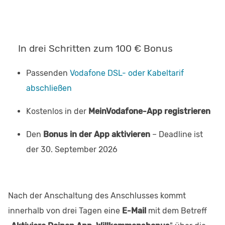
In drei Schritten zum 100 € Bonus
Passenden
Vodafone DSL- oder Kabeltarif
abschließen
Kostenlos in der
MeinVodafone-App registrieren
Den
Bonus in der App aktivieren
– Deadline ist
der 30. September 2026
Nach der Anschaltung des Anschlusses kommt
innerhalb von drei Tagen eine
E-Mail
mit dem Betreff