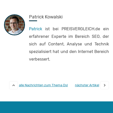
Patrick Kowalski
Patrick
ist bei PREISVERGLEICH.de ein
erfahrener Experte im Bereich SEO, der
sich auf Content, Analyse und Technik
spezialisiert hat und den Internet Bereich
verbessert.
alle Nachrichten zum Thema Dsl
nächster Artikel