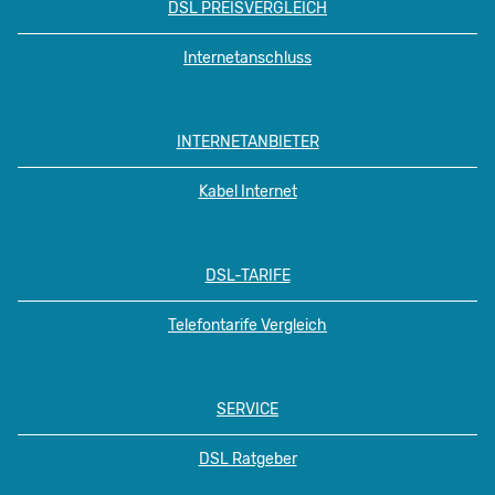
DSL PREISVERGLEICH
Internetanschluss
INTERNETANBIETER
Kabel Internet
DSL-TARIFE
Telefontarife Vergleich
SERVICE
DSL Ratgeber