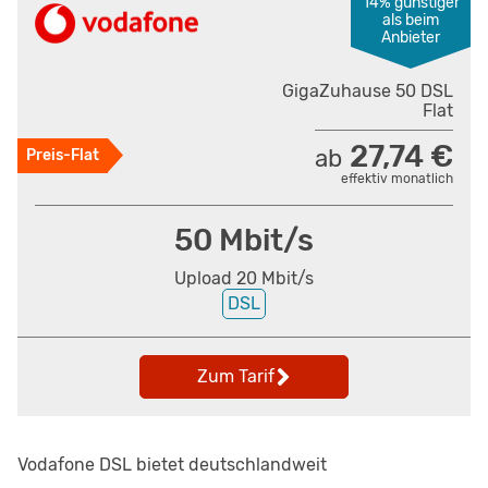
14% günstiger
als beim
Anbieter
GigaZuhause 50 DSL
Flat
27,74 €
ab
Preis-Flat
effektiv monatlich
50 Mbit/s
Upload 20 Mbit/s
DSL
Zum Tarif
Vodafone DSL bietet deutschlandweit