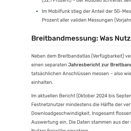
(32,1 Prozent) – der Ausbau schreitet sei
Im Mobilfunk stieg der Anteil der 5G-M
Prozent aller validen Messungen (Vorjahr
Breitbandmessung: Was Nutz
Neben dem Breitbandatlas (Verfügbarkeit) ve
einen separaten
Jahresbericht zur Breitba
tatsächlichen Anschlüssen messen – also wie
einhalten.
Im aktuellen Bericht (Oktober 2024 bis Septe
Festnetznutzer mindestens die Hälfte der ve
Downloadgeschwindigkeit. Insgesamt flossen
Auswertung ein. Die Daten stammen aus der o
Nutzer freiwillig einsetzen.