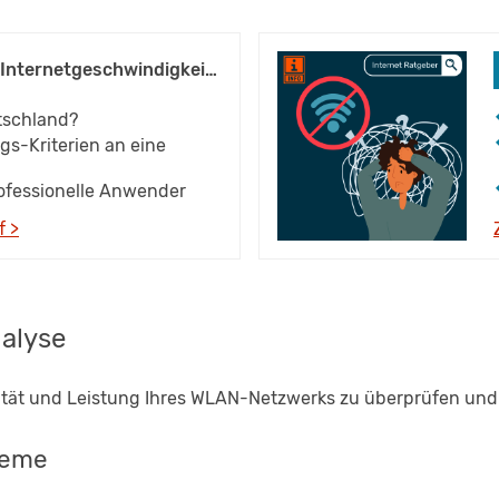
Passende Internetgeschwindigkeit für mich
utschland?
gs-Kriterien an eine
rofessionelle Anwender
f >
alyse
ität und Leistung Ihres WLAN-Netzwerks zu überprüfen und 
bleme