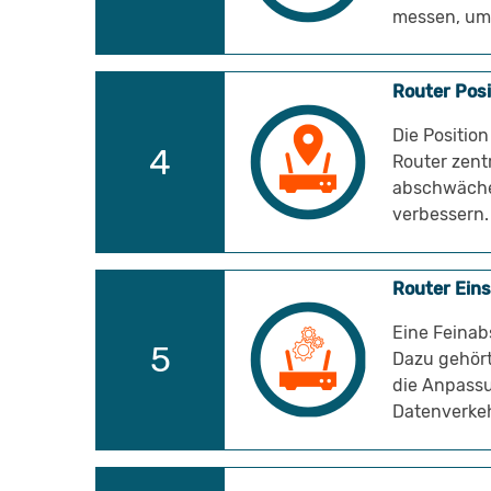
messen, um 
Router Posi
Die Position
Router zent
abschwächen
verbessern.
Router Ein
Eine Feinab
Dazu gehört
die Anpassu
Datenverkehr