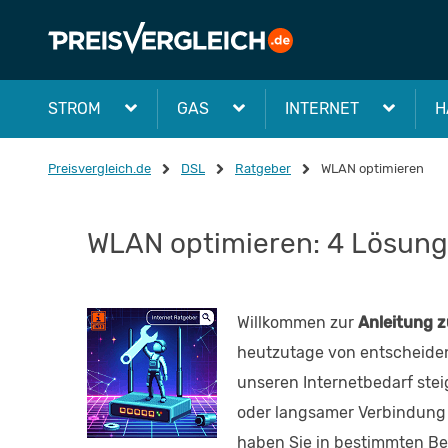
STROM
GAS
INTERNET
H
Preisvergleich.de
DSL
Ratgeber
WLAN optimieren
WLAN optimieren: 4 Lösun
Willkommen zur
Anleitung 
heutzutage von entscheide
unseren Internetbedarf ste
oder langsamer Verbindung 
haben Sie in bestimmten Ber