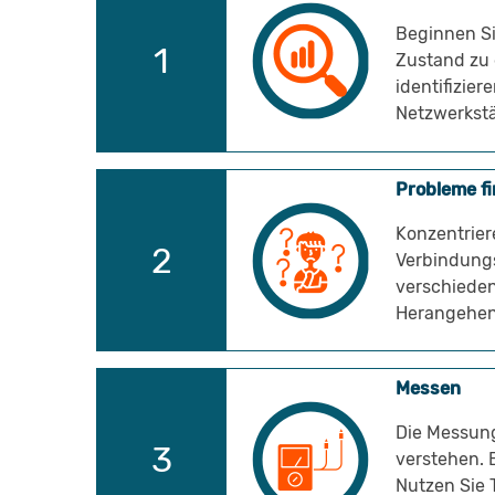
Beginnen Si
Zustand zu 
identifizier
Netzwerkstä
Probleme f
Konzentrier
Verbindung
verschieden
Herangehens
Messen
Die Messung
verstehen. 
Nutzen Sie 