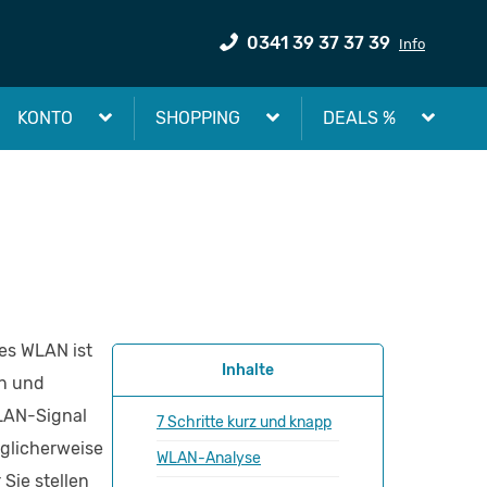
0341 39 37 37 39
Info
KONTO
SHOPPING
DEALS %
les WLAN ist
Inhalte
en und
WLAN-Signal
7 Schritte kurz und knapp
glicherweise
WLAN-Analyse
Sie stellen