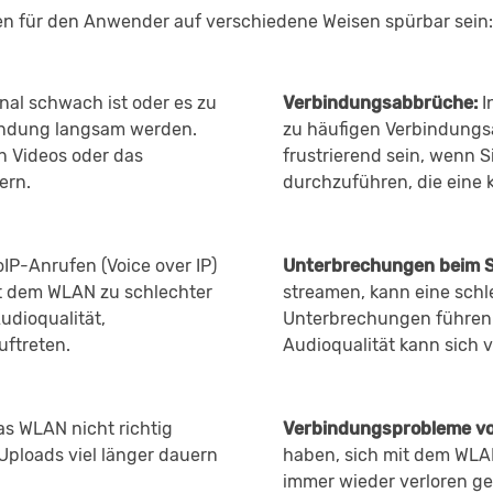
 für den Anwender auf verschiedene Weisen spürbar sein:
l schwach ist oder es zu
Verbindungsabbrüche:
I
bindung langsam werden.
zu häufigen Verbindungs
n Videos oder das
frustrierend sein, wenn S
ern.
durchzuführen, die eine 
IP-Anrufen (Voice over IP)
Unterbrechungen beim S
t dem WLAN zu schlechter
streamen, kann eine sch
udioqualität,
Unterbrechungen führen.
ftreten.
Audioqualität kann sich 
s WLAN nicht richtig
Verbindungsprobleme vo
Uploads viel länger dauern
haben, sich mit dem WLA
immer wieder verloren g